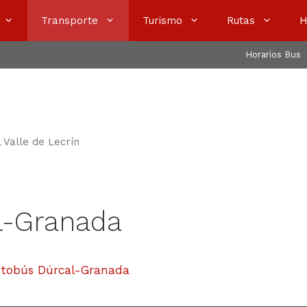
Transporte
Turismo
Rutas
H
Horarios Bus
l Valle de Lecrín
l-Granada
tobús Dúrcal-Granada