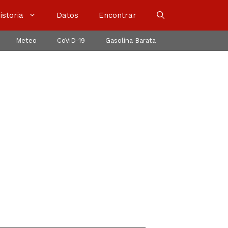
istoria
Datos
Encontrar
Meteo
CoViD-19
Gasolina Barata