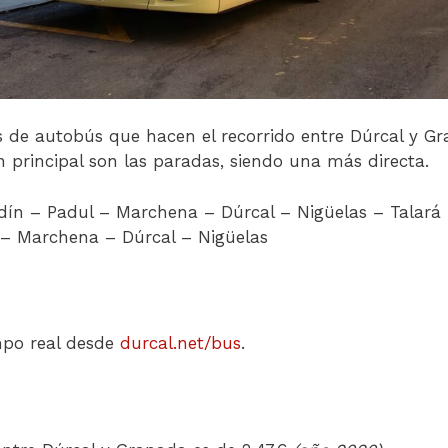
as de autobús que hacen el recorrido entre Dúrcal y 
n principal son las paradas, siendo una más directa.
dín – Padul – Marchena – Dúrcal – Nigüelas – Talará
 – Marchena – Dúrcal – Nigüelas
empo real desde
durcal.net/bus
.