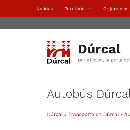
Saltar
Noticias
Territorio
Organismos
al
contenido
Dúrcal
Dur-al-iqlim, la perla de
Autobús Dúrca
Dúrcal
»
Transporte en Dúrcal
»
Au