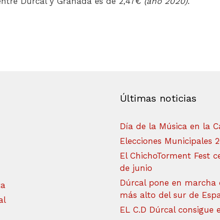
 entre Dúrcal y Granada es de 2,47€
(año 2020)
.
Últimas noticias
Día de la Música en la C
Elecciones Municipales 
El ChichoTorment Fest ce
de junio
Dúrcal pone en marcha 
ta
más alto del sur de Esp
al
EL C.D Dúrcal consigue 