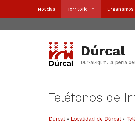
Saltar
Noticias
Territorio
Organismos
al
contenido
Dúrcal
Dur-al-iqlim, la perla de
Teléfonos de In
Dúrcal
»
Localidad de Dúrcal
»
Tel