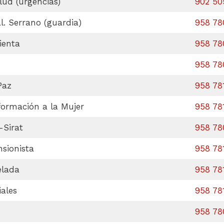
lud (urgencias)
902 50
l. Serrano (guardia)
958 78
ienta
958 78
958 78
Paz
958 78
formación a la Mujer
958 78
-Sirat
958 78
nsionista
958 78
elada
958 78
iales
958 78
958 78