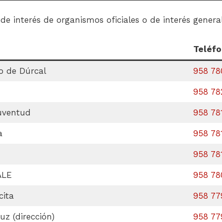
 de interés de organismos oficiales o de interés genera
Teléf
o de Dúrcal
958 78
958 78
uventud
958 78
a
958 78
958 78
ALE
958 78
cita
958 77
uz (dirección)
958 77