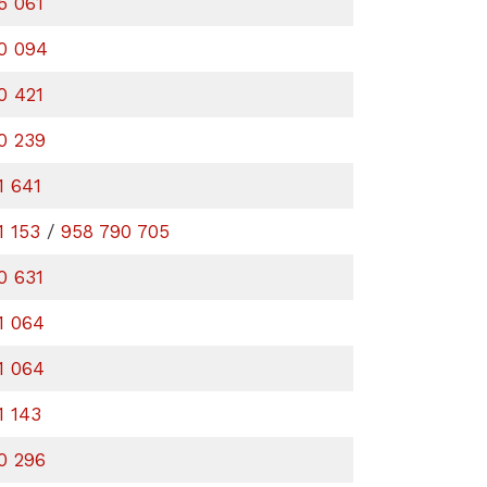
5 061
0 094
0 421
0 239
1 641
1 153
/
958 790 705
0 631
1 064
1 064
1 143
0 296