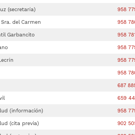
uz (secretaría)
958 77
. Sra. del Carmen
958 78
til Garbancito
958 78
ano
958 77
Lecrín
958 77
958 78
687 88
il
659 44
lud (información)
958 77
ud (cita previa)
902 50