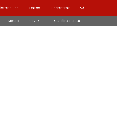
istoria
Datos
Encontrar
Meteo
CoViD-19
Gasolina Barata