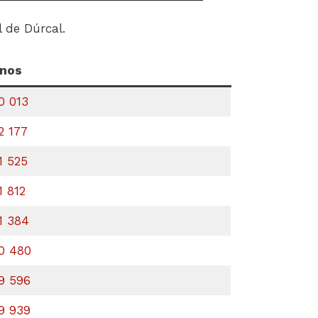
l de Dúrcal.
onos
0 013
2 177
1 525
1 812
1 384
0 480
9 596
9 939